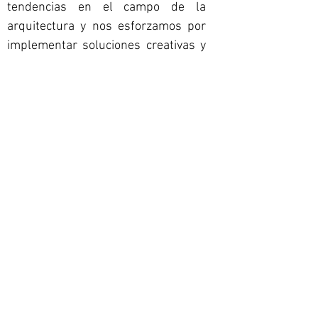
tendencias en el campo de la
arquitectura y nos esforzamos por
implementar soluciones creativas y
visionarias en cada proyecto.
En A3 nos enorgullece crear
experiencias emocionales y
transformadoras. Estamos
comprometidos con nuestros
clientes en superar sus expectativas
en cada proyecto.