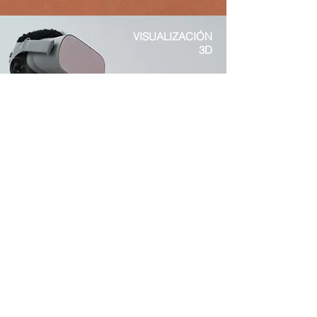
VISUALIZACIÓN
3D
Contacto
info@a3espacio.com
809-445-4941
Habla con nosotros!